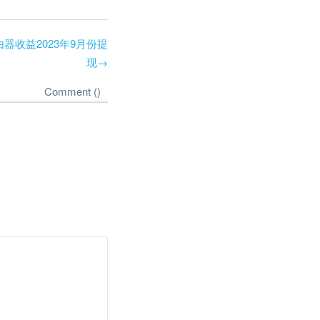
路由器收益2023年9月份提
现
→
Comment (
)
。