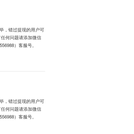
现完毕，错过提现的用户可
有任何问题请添加微信
3556988）客服号。
现完毕，错过提现的用户可
有任何问题请添加微信
3556988）客服号。