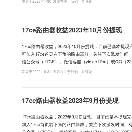
发表于
2023-11-30
.
发表在
关于我们
|
|
0 评论
17ce路由器收益2023年10月份提现
17ce路由器收益，2023年10月份提现，目前已基本提
可加入17ce首页右下角的路由器群，关注下次派发时间
信公众号（17CE）、微信客服（yiqice17ce）或QQ（22
发表于
2023-10-31
.
发表在
关于我们
|
|
0 评论
17ce路由器收益2023年9月份提现
17ce路由器收益，2023年9月份提现，目前已基本提
加入17ce首页右下角的路由器群，关注下次派发时间。
公众号（17CE）、微信客服（yiqice17ce）或QQ（225