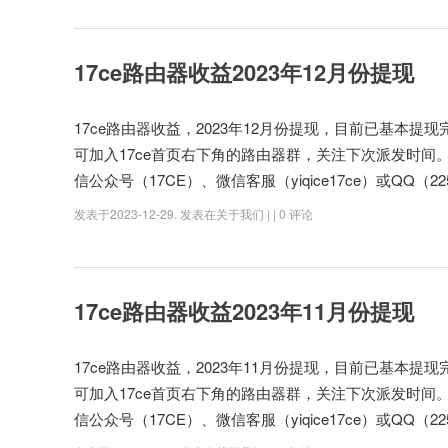
17ce路由器收益2023年12月份提现
17ce路由器收益，2023年12月份提现，目前已基本提
可加入17ce首页右下角的路由器群，关注下次派发时间
信公众号（17CE）、微信客服（yiqice17ce）或QQ（22
发表于
2023-12-29
.
发表在
关于我们
|
|
0 评论
17ce路由器收益2023年11月份提现
17ce路由器收益，2023年11月份提现，目前已基本提
可加入17ce首页右下角的路由器群，关注下次派发时间
信公众号（17CE）、微信客服（yiqice17ce）或QQ（22