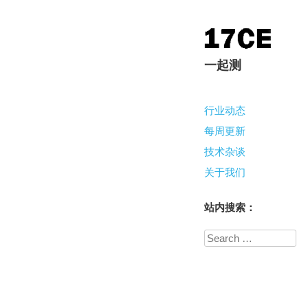
一起测
行业动态
Menu
每周更新
技术杂谈
关于我们
站内搜索：
Search