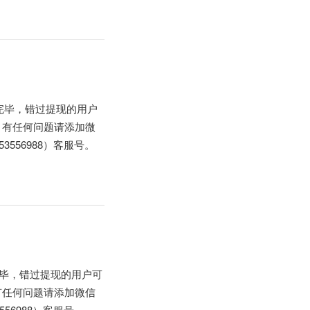
现完毕，错过提现的用户
。有任何问题请添加微
53556988）客服号。
现完毕，错过提现的用户可
有任何问题请添加微信
3556988）客服号。