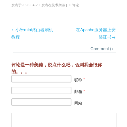
发表于
2023-04-20
.
发表在
技术杂谈
|
|
0 评论
←
小米mini路由器刷机
在Apache服务器上安
Post navigation
教程
装证书
→
Comment (
)
评论是一种美德，说点什么吧，否则我会恨你
的。。。
昵称
*
邮箱
*
网站