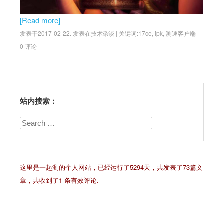
[Read more]
发表于
2017-02-22
.
发表在
技术杂谈
|
关键词:
17ce
,
ipk
,
测速客户端
|
0 评论
Post navigation
站内搜索：
Search
这里是一起测的个人网站，已经运行了5294天，共发表了73篇文
章，共收到了1 条有效评论.